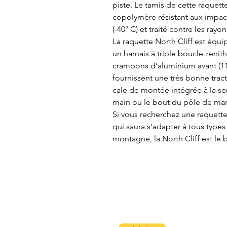
piste. Le tamis de cette raquett
copolymère résistant aux impac
(-40° C) et traité contre les rayon
La raquette North Cliff est équ
un harnais à triple boucle zenith
crampons d’aluminium avant (11 
fournissent une très bonne tract
cale de montée intégrée à la se
main ou le bout du pôle de ma
Si vous recherchez une raquette l
qui saura s’adapter à tous types 
montagne, la North Cliff est le 
À propos
Contactez-nous