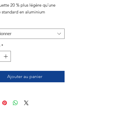
uette 20 % plus légère qu’une
e standard en aluminium
ionner
é
*
Ajouter au panier