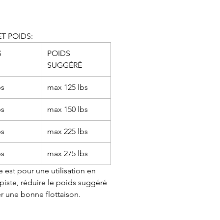
T POIDS:
S
POIDS
SUGGÉRÉ
bs
max 125 lbs
bs
max 150 lbs
bs
max 225 lbs
bs
max 275 lbs
 est pour une utilisation en
piste, réduire le poids suggéré
r une bonne flottaison.