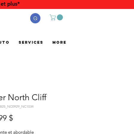
et plus*
uto
Services
More
r North Cliff
0825_NC0929_NC1034
Prix
99 $
ente et abordable