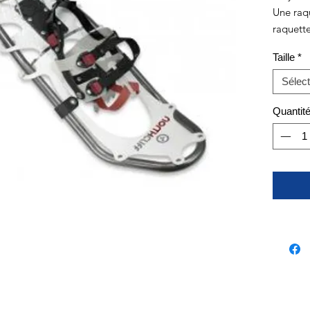
Une raq
raquett
Taille
*
Sélect
Quantit