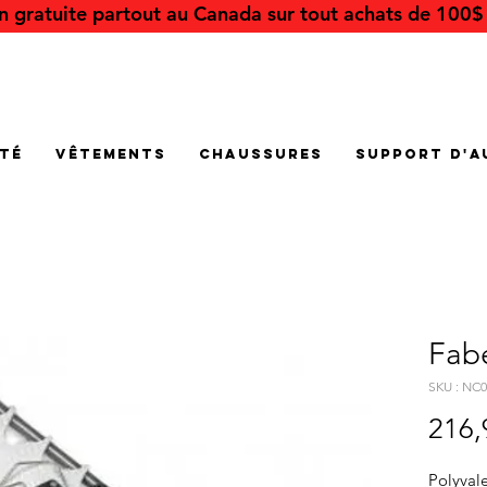
on gratuite partout au Canada sur tout achats de 100$ 
été
Vêtements
Chaussures
Support d'a
Fabe
SKU : NC
216,
Polyval