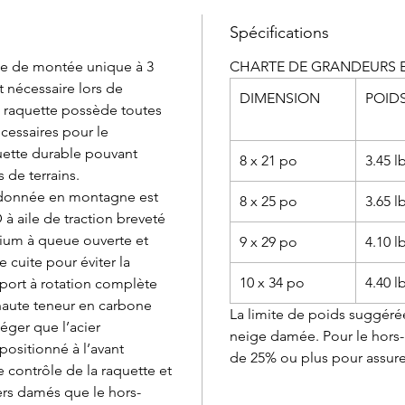
Spécifications
ale de montée unique à 3
CHARTE DE GRANDEURS E
t nécessaire lors de
DIMENSION
POID
 raquette possède toutes
cessaires pour le
uette durable pouvant
8 x 21 po
3.45 l
 de terrains.
andonnée en montagne est
8 x 25 po
3.65 l
à aile de traction breveté
ium à queue ouverte et
9 x 29 po
4.10 l
 cuite pour éviter la
10 x 34 po
4.40 l
port à rotation complète
 haute teneur en carbone
La limite de poids suggérée
léger que l’acier
neige damée. Pour le hors-
ositionné à l’avant
de 25% ou plus pour assure
 contrôle de la raquette et
iers damés que le hors-