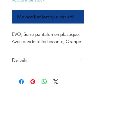
Rupture de stock
Me notifier lorsque cet article est disponible
EVO, Serre-pantalon en plastique,
Avec bande réfléchissante, Orange
Details
Fait de matière plastique
rigide (ABS)
Couvert d'une bande
réfléchissante Microlite pour
À propos
plus de sécurité
Vendu à la paire
Service à la clientèle