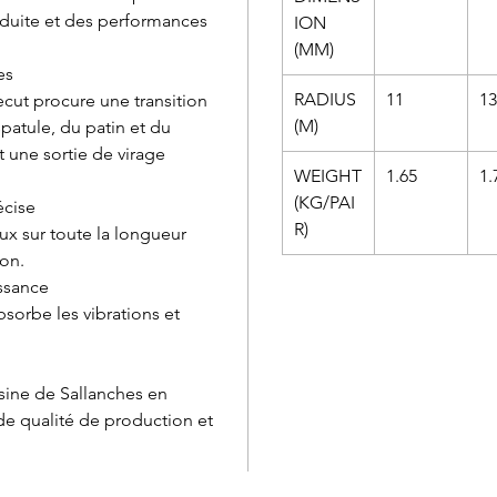
duite et des performances
ION
(MM)
es
RADIUS
11
13
ecut procure une transition
(M)
spatule, du patin et du
 une sortie de virage
WEIGHT
1.65
1.
(KG/PAI
écise
R)
ux sur toute la longueur
ion.
issance
bsorbe les vibrations et
sine de Sallanches en
de qualité de production et