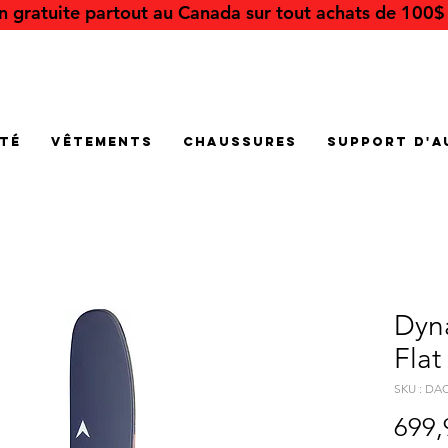
on gratuite partout au Canada sur tout achats de 100$ 
été
Vêtements
Chaussures
Support d'a
Dyn
Flat
SKU : DA
699,