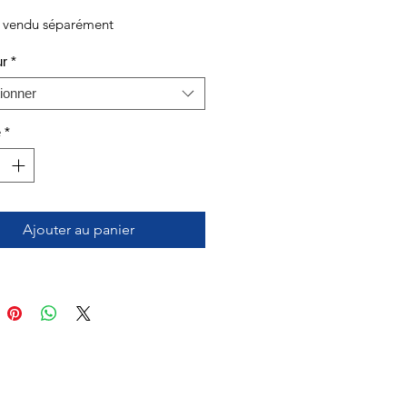
n vendu séparément
ur
*
ionner
é
*
Ajouter au panier