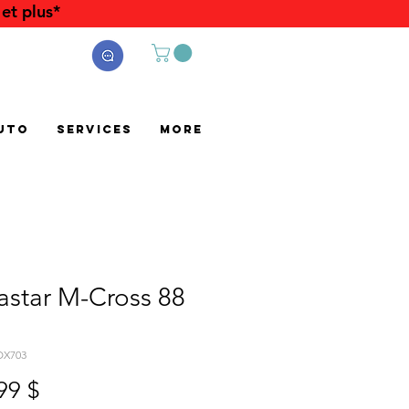
et plus*
uto
Services
More
astar M-Cross 88
OX703
Prix
99 $