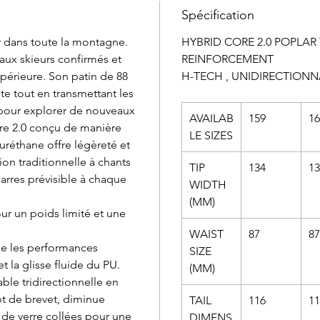
Spécification
er dans toute la montagne.
HYBRID CORE 2.0 POPLAR
aux skieurs confirmés et
REINFORCEMENT
upérieure. Son patin de 88
H-TECH , UNIDIRECTIONN
te tout en transmettant les
 pour explorer de nouveaux
AVAILAB
159
16
ore 2.0 conçu de manière
LE SIZES
réthane offre légèreté et
tion traditionnelle à chants
TIP
134
13
arres prévisible à chaque
WIDTH
(MM)
r un poids limité et une
WAIST
87
87
ie les performances
SIZE
et la glisse fluide du PU.
(MM)
le tridirectionnelle en
pôt de brevet, diminue
TAIL
116
11
e de verre collées pour une
DIMENS