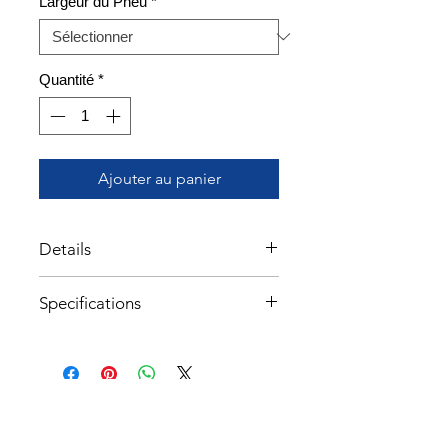
Largeur du Pneu
*
Quantité
*
Ajouter au panier
Details
Excellente adhérence
Specifications
Léger et abordable
Diamètre du pneu: 26''/559
Largeur du pneu: 2.00
TPI: 50TPI
PSI Pneu: 30-65
À propos
Tringle: Rigide