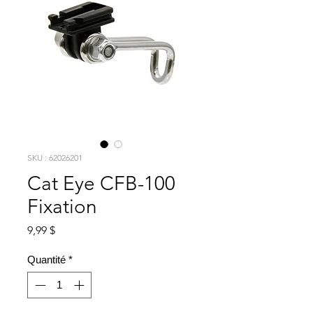
SKU : 62026201
Cat Eye CFB-100
Fixation
Prix
9,99 $
Quantité
*