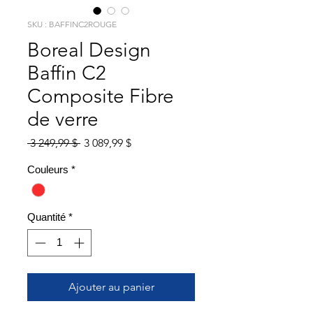
SKU : BAFFINC2ROUGE
Boreal Design
Baffin C2
Composite Fibre
de verre
Prix
Prix
 3 249,99 $ 
3 089,99 $
original
promotionnel
Couleurs
*
Quantité
*
Ajouter au panier