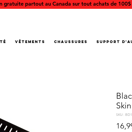
on gratuite partout au Canada sur tout achats de 100$ 
été
Vêtements
Chaussures
Support d'a
Bla
Skin
SKU : BD
16,9