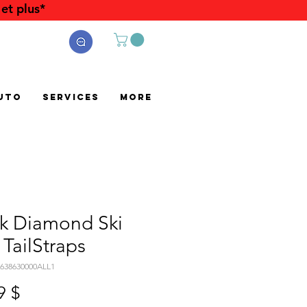
et plus*
uto
Services
More
ck Diamond Ski
 TailStraps
1638630000ALL1
Prix
9 $