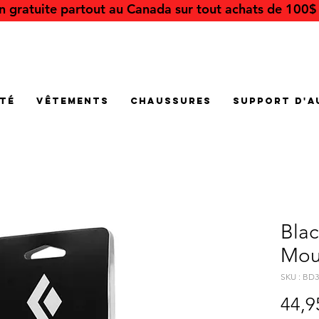
on gratuite partout au Canada sur tout achats de 100$ 
été
Vêtements
Chaussures
Support d'a
Bla
Mou
SKU : BD
44,9