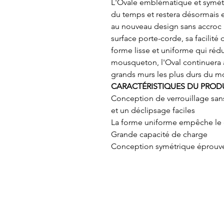
L'Ovale emblématique et symétri
du temps et restera désormais e
au nouveau design sans accroc 
surface porte-corde, sa facilité 
forme lisse et uniforme qui réd
mousqueton, l'Oval continuera à f
grands murs les plus durs du 
CARACTÉRISTIQUES DU PROD
Conception de verrouillage san
et un déclipsage faciles
La forme uniforme empêche le
Grande capacité de charge
Conception symétrique éprouv
À propos
Contactez-nous