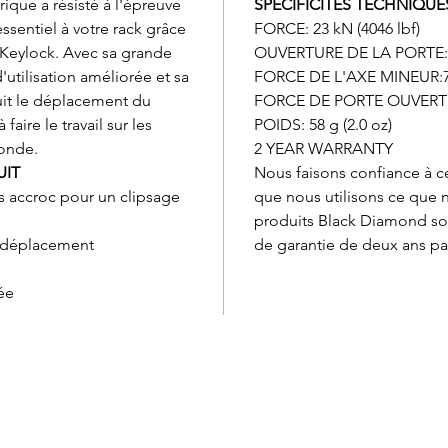
que a résisté à l'épreuve
SPÉCIFICITÉS TECHNIQUE
ssentiel à votre rack grâce
FORCE: 23 kN (4046 lbf)
Keylock. Avec sa grande
OUVERTURE DE LA PORTE: 1
d'utilisation améliorée et sa
FORCE DE L'AXE MINEUR:7 
uit le déplacement du
FORCE DE PORTE OUVERTE: 
aire le travail sur les
POIDS: 58 g (2.0 oz)
monde.
2 YEAR WARRANTY
UIT
Nous faisons confiance à c
s accroc pour un clipsage
que nous utilisons ce que 
produits Black Diamond son
 déplacement
de garantie de deux ans par
ée
Service à la clientèle
Cartes
Retours et échanges
Marqu