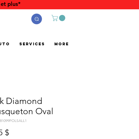
et plus*
uto
Services
More
ck Diamond
squeton Oval
381099POLSALL1
Prix
5 $