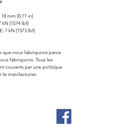
S
8 mm (0.71 in)
kN (1574 lbf)
7 kN (1573 lbf)
e que nous fabriquons parce
nous fabriquons. Tous les
t couverts par une politique
 le manifacturier.
 cadeaux
es