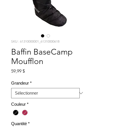
SKU : 61310000001_61310000618
Baffin BaseCamp
Moufflon
Prix
59,99 $
Grandeur
*
Couleur
*
Quantité
*