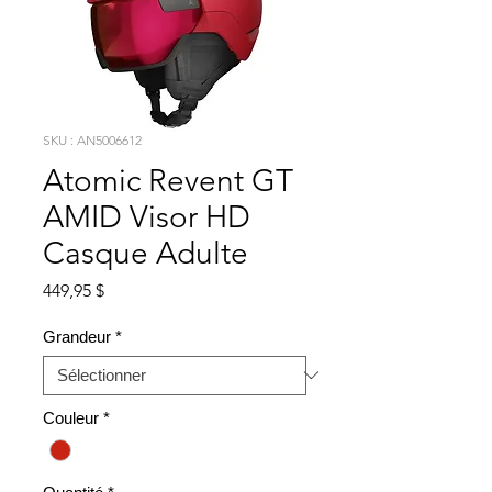
SKU : AN5006612
Atomic Revent GT
AMID Visor HD
Casque Adulte
Prix
449,95 $
Grandeur
*
Couleur
*