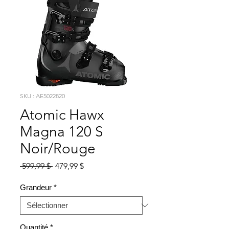
SKU : AE5022820
Atomic Hawx
Magna 120 S
Noir/Rouge
Prix
Prix
 599,99 $ 
479,99 $
original
promotionnel
Grandeur
*
Quantité
*