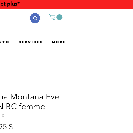
et plus*
uto
Services
More
ina Montana Eve
 BC femme
010
Prix
95 $