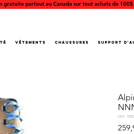
on gratuite partout au Canada sur tout achats de 100$ 
été
Vêtements
Chaussures
Support d'a
Alp
NNN
SKU : 555
259,