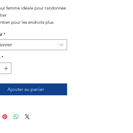
our femme idéale pour randonnée
tier
tien pour les endroits plus
ur
*
 confort
ionner
é
*
Ajouter au panier