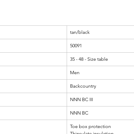
tan/black
50091
35 - 48 - Size table
Men
Backcountry
NNN BC III
NNN BC
Toe box protection
Thinsulate insulation