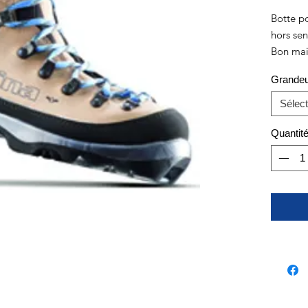
Botte p
hors sen
Bon main
robuste.
Grande
Très bon
Sélect
Quantit