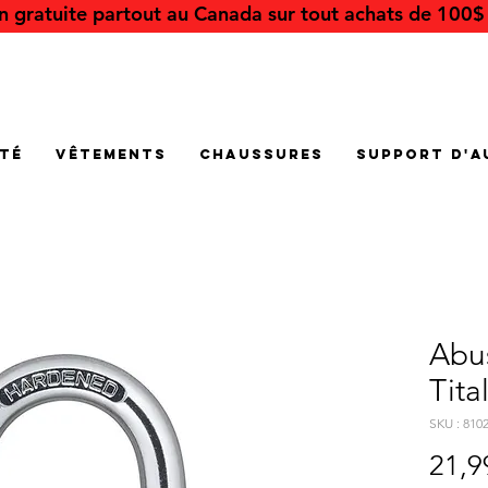
on gratuite partout au Canada sur tout achats de 100$ 
été
Vêtements
Chaussures
Support d'a
Abu
Tita
SKU : 810
21,9