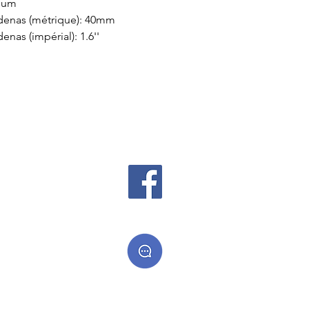
nium
denas (métrique): 40mm
nas (impérial): 1.6''
 cadeaux
es