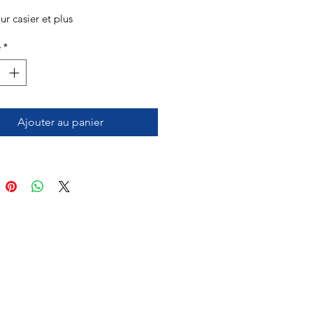
ur casier et plus
é
*
Ajouter au panier