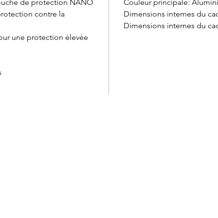
 couche de protection NANO
Couleur principale: Alumi
rotection contre la
Dimensions internes du ca
Dimensions internes du cade
pour une protection élevée
s
Service à la clientèle
Cartes
Retours et échanges
Marqu