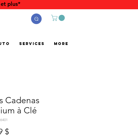
et plus*
uto
Services
More
s Cadenas
lium à Clé
26401
Prix
9 $