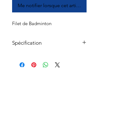
Me notifier lorsque cet article est disponible
Filet de Badminton
Spécification
Il est entièrement scellé et
comporte des œillets renforcés
ainsi qu'un treillis carré de 3/4 po.
À propos
Corde haut et bas. 20 'x 2,5'
Service à la clientèle
Retours et échanges