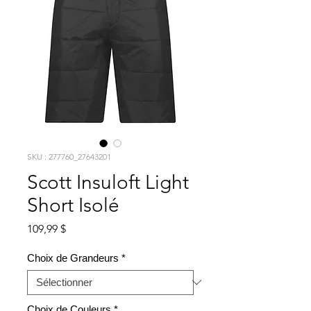
SKU : 277760_27643201
Scott Insuloft Light
Short Isolé
Prix
109,99 $
Choix de Grandeurs
*
Choix de Couleurs
*