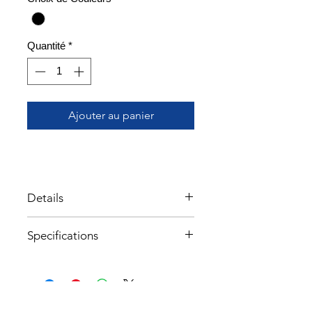
Quantité
*
Ajouter au panier
Details
Caractéristiques clés
Specifications
Re-Source : certifié durable
PrimaLoft® Silver 80 g 100 %
Eco
Panneaux stretch dans la zone
de l’entrejambe