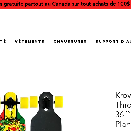
on gratuite partout au Canada sur tout achats de 100$ 
été
Vêtements
Chaussures
Support d'a
Krow
Thro
36 `
Plan