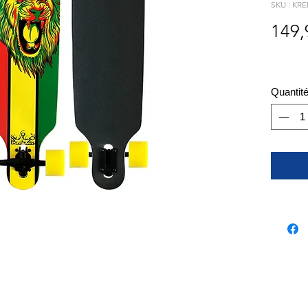
SKU : KRE
149,
Quantit