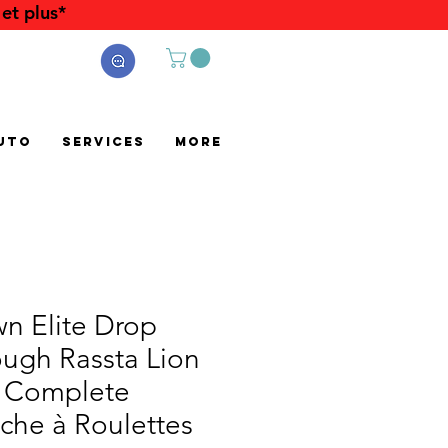
et plus*
uto
Services
More
n Elite Drop
ugh Rassta Lion
` Complete
che à Roulettes