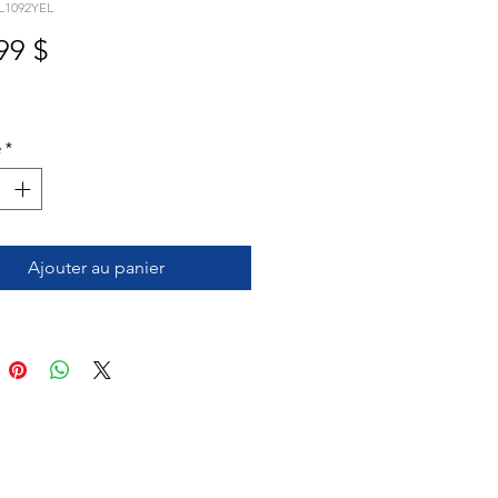
L1092YEL
Prix
99 $
é
*
Ajouter au panier