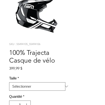
SKU : 55494105_55494106
100% Trajecta
Casque de vélo
Prix
399,99 $
Taille
*
Quantité
*